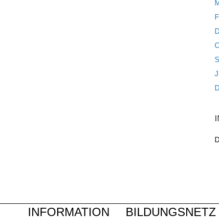
M
F
D
O
S
J
D
D
INFORMATION
BILDUNGSNETZ