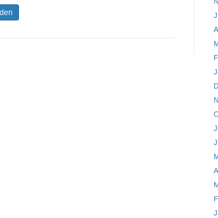
N
J
A
M
F
J
D
N
O
J
J
M
A
M
F
J