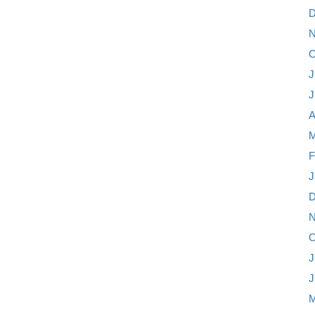
D
N
O
J
J
A
M
F
J
D
N
O
J
J
M