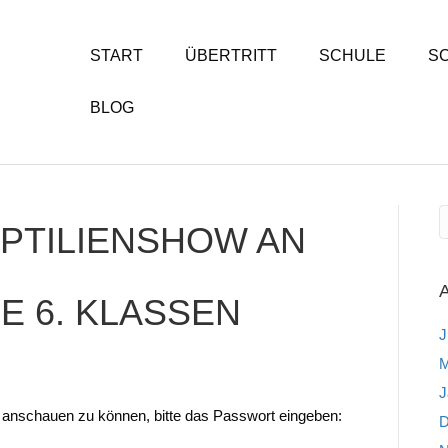
START
ÜBERTRITT
SCHULE
S
BLOG
PTILIENSHOW AN
E 6. KLASSEN
J
M
J
n anschauen zu können, bitte das Passwort eingeben:
D