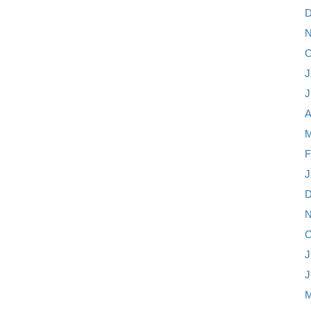
D
N
O
J
J
A
M
F
J
D
N
O
J
J
M