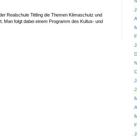
N
J
 der Realschule Tittling die Themen Klimaschutz und
A
ert. Man folgt dabei einem Programm des Kultus- und
M
F
J
D
N
O
J
J
M
A
M
F
J