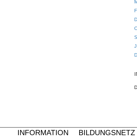
M
F
D
O
S
J
D
D
INFORMATION
BILDUNGSNETZ