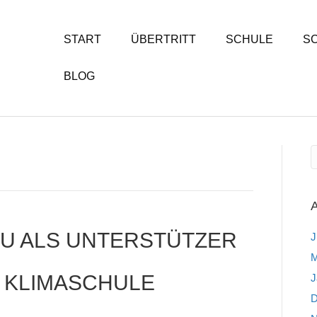
START
ÜBERTRITT
SCHULE
S
BLOG
U ALS UNTERSTÜTZER
J
M
 KLIMASCHULE
J
D