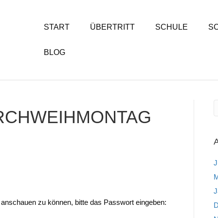
START
ÜBERTRITT
SCHULE
S
BLOG
IRCHWEIHMONTAG
J
M
J
n anschauen zu können, bitte das Passwort eingeben:
D