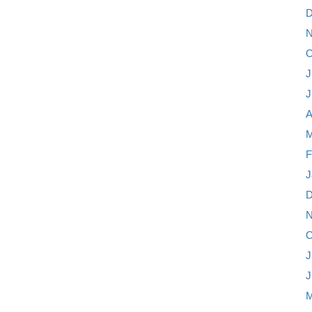
D
N
O
J
J
A
M
F
J
D
N
O
J
J
M