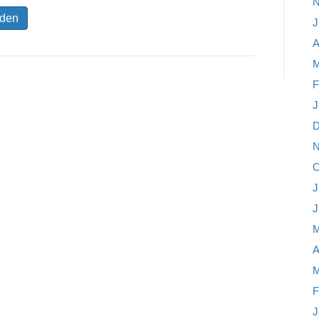
N
J
A
M
F
J
D
N
O
J
J
M
A
M
F
J