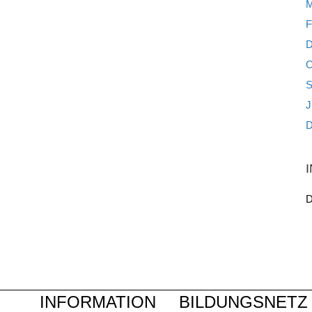
M
F
D
O
S
J
D
D
INFORMATION
BILDUNGSNETZ