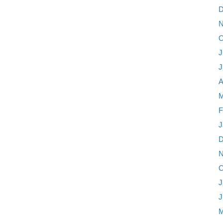
D
N
O
J
J
A
M
F
J
D
N
O
J
J
M