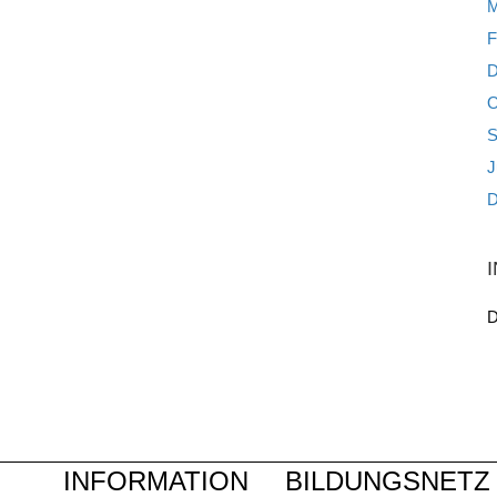
M
F
D
O
S
J
D
D
INFORMATION
BILDUNGSNETZ