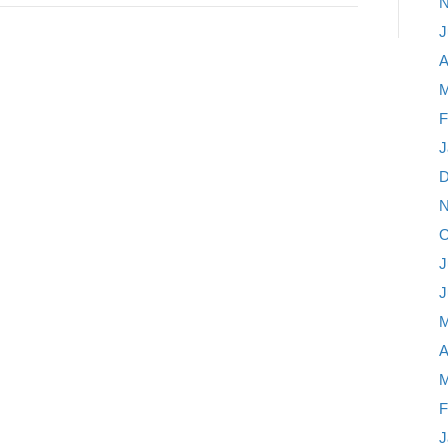
N
J
A
M
F
J
D
N
O
J
J
M
A
M
F
J