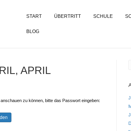
START
ÜBERTRITT
SCHULE
S
BLOG
IL, APRIL
J
n anschauen zu können, bitte das Passwort eingeben:
M
J
D