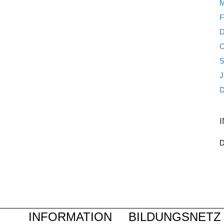
M
F
D
O
S
J
D
D
INFORMATION
BILDUNGSNETZ