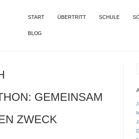
START
ÜBERTRITT
SCHULE
S
BLOG
H
HON: GEMEINSAM
J
M
TEN ZWECK
J
D