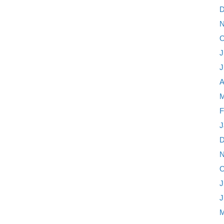
D
N
O
J
J
A
M
F
J
D
N
O
J
J
M