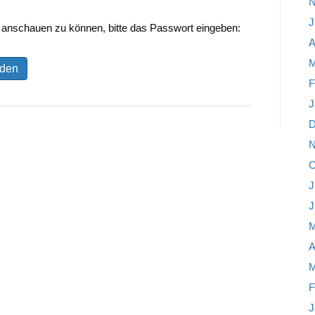
N
J
n anschauen zu können, bitte das Passwort eingeben:
A
M
F
J
D
N
O
J
J
M
A
M
F
J